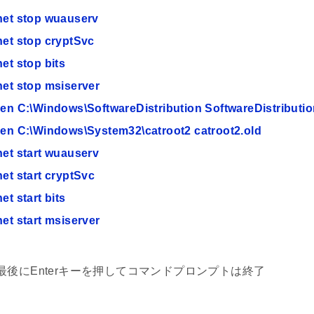
net stop wuauserv
net stop cryptSvc
net stop bits
net stop msiserver
ren C:\Windows\SoftwareDistribution SoftwareDistributio
ren C:\Windows\System32\catroot2 catroot2.old
net start wuauserv
net start cryptSvc
net start bits
net start msiserver
最後にEnterキーを押してコマンドプロンプトは終了