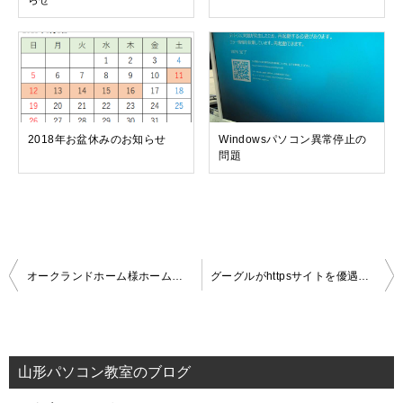
らせ
2018年お盆休みのお知らせ
Windowsパソコン異常停止の
問題
投
オークランドホーム様ホームページ
グーグルがhttpsサイトを優遇する(常時SSL化)
稿
ナ
ビ
山形パソコン教室のブログ
ゲ