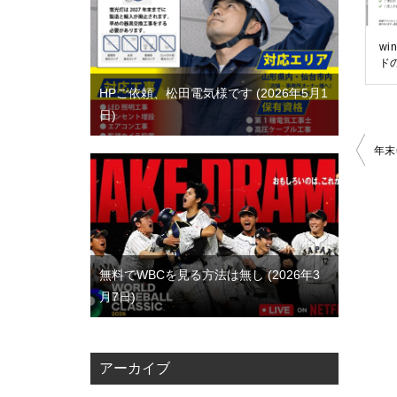
wi
ド
HPご依頼、松田電気様です
2026年5月1
日
投
年末
稿
ナ
ビ
ゲ
無料でWBCを見る方法は無し
2026年3
ー
月7日
シ
ョ
アーカイブ
ン