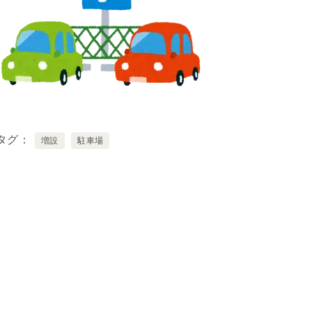
タグ
増設
駐車場