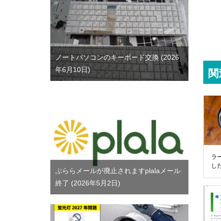
ノートパソコンのキーボード交換
2026
年6月10日
関
ラ
し
ぷららメールが廃止されますplalaメール
終了
2026年5月2日